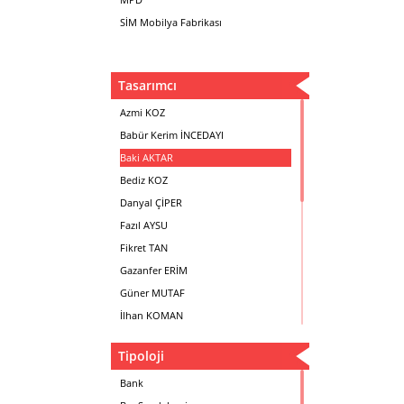
SİM Mobilya Fabrikası
Tasarımcı
Azmi KOZ
Babür Kerim İNCEDAYI
Baki AKTAR
Bediz KOZ
Danyal ÇİPER
Fazıl AYSU
Fikret TAN
Gazanfer ERİM
Güner MUTAF
İlhan KOMAN
Mehmet İrfan DOLGUN
Tipoloji
Metin Atabey ATA
Minas BOYACIYAN
Bank