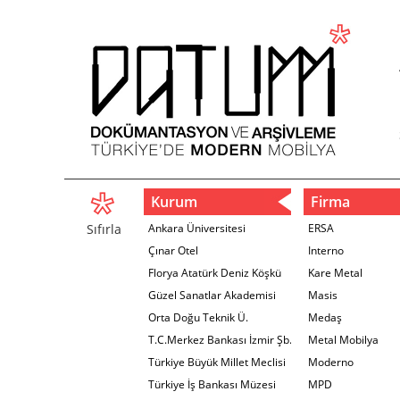
Kurum
Firma
Sıfırla
Ankara Üniversitesi
ERSA
Çınar Otel
Interno
Florya Atatürk Deniz Köşkü
Kare Metal
Güzel Sanatlar Akademisi
Masis
Orta Doğu Teknik Ü.
Medaş
T.C.Merkez Bankası İzmir Şb.
Metal Mobilya
Türkiye Büyük Millet Meclisi
Moderno
Türkiye İş Bankası Müzesi
MPD