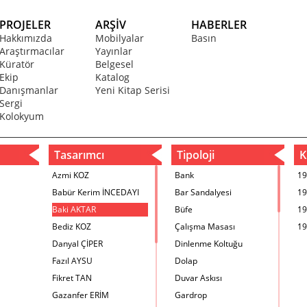
PROJELER
ARŞİV
HABERLER
Hakkımızda
Mobilyalar
Basın
Araştırmacılar
Yayınlar
Küratör
Belgesel
Ekip
Katalog
Danışmanlar
Yeni Kitap Serisi
Sergi
Kolokyum
Tasarımcı
Tipoloji
Kr
Azmi KOZ
Bank
19
Babür Kerim İNCEDAYI
Bar Sandalyesi
19
Baki AKTAR
Büfe
19
Bediz KOZ
Çalışma Masası
19
Danyal ÇİPER
Dinlenme Koltuğu
Fazıl AYSU
Dolap
Fikret TAN
Duvar Askısı
Gazanfer ERİM
Gardrop