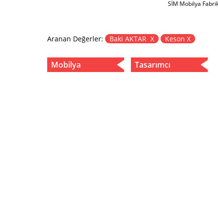
SİM Mobilya Fabri
Aranan Değerler:
Baki AKTAR X
Keson X
Mobilya
Tasarımcı