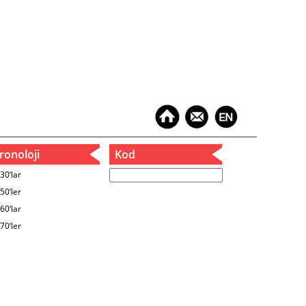
onoloji
Kod
30‘lar
50‘ler
60‘lar
70‘ler