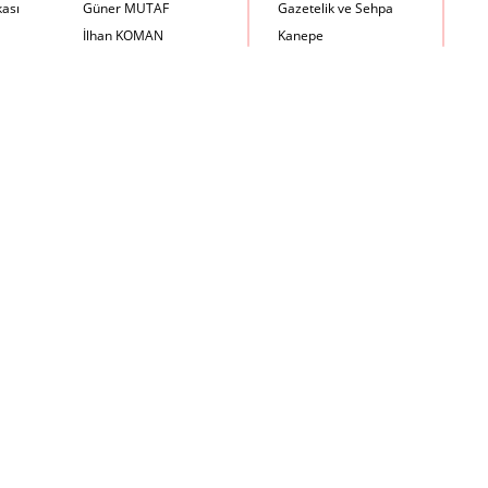
kası
Güner MUTAF
Gazetelik ve Sehpa
İlhan KOMAN
Kanepe
Mehmet İrfan DOLGUN
Kartotek Dolabı
Metin Atabey ATA
Keson
Minas BOYACIYAN
Kitaplık
Mustafa PLEVNE
Kolçaklı Sandalye
Önder KÜÇÜKERMAN
Koltuk
Sadi ÖZİŞ
Komodin
Sadun ERSİN
Konsol
Seyfi ARKAN
Makyaj Masası
Turhan UNCUOĞLU
Mama Sandalyesi
Yavuz IRMAK
Müzik Kutusu
Yıldırım KOCACIKLIOĞLU
Oturma Odası Takımı
Zeki KOCAMEMİ
Sandalye
Sehpa
Separatör
Servis Masası
Şezlong