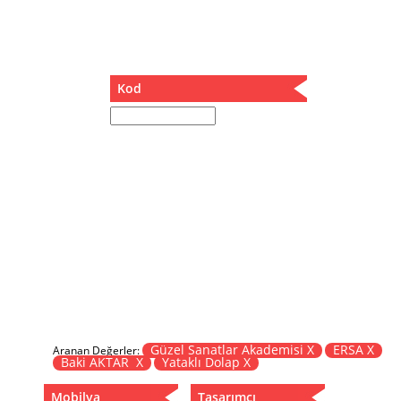
Müzik Kutusu
Oturma Odası Takımı
Sandalye
Sehpa
Kod
Separatör
Servis Masası
Şezlong
Tabure
Tabure Sehpa
Tartı Koltuğu
Toplantı Masası
Yatak
Yatak Odası Takımı
Yataklı Dolap
Yemek Masası
Yemek Odası Takımı
Güzel Sanatlar Akademisi X
ERSA X
Aranan Değerler:
Baki AKTAR X
Yataklı Dolap X
Zigon
Mobilya
Tasarımcı