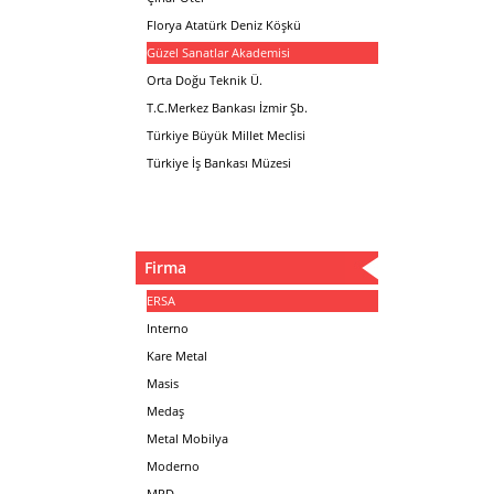
Florya Atatürk Deniz Köşkü
Güzel Sanatlar Akademisi
Orta Doğu Teknik Ü.
T.C.Merkez Bankası İzmir Şb.
Türkiye Büyük Millet Meclisi
Türkiye İş Bankası Müzesi
Firma
ERSA
Interno
Kare Metal
Masis
Medaş
Metal Mobilya
Moderno
MPD