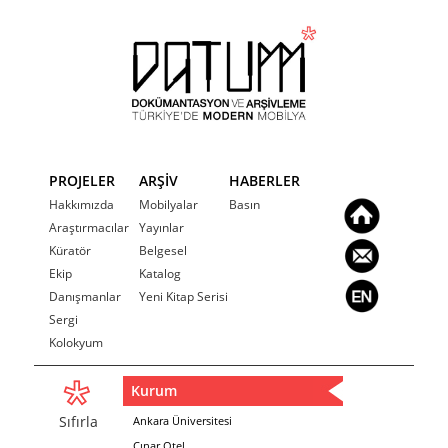
PROJELER
ARŞİV
HABERLER
Hakkımızda
Mobilyalar
Basın
Araştırmacılar
Yayınlar
Küratör
Belgesel
Ekip
Katalog
Danışmanlar
Yeni Kitap Serisi
Sergi
Kolokyum
Kurum
Sıfırla
Ankara Üniversitesi
Çınar Otel