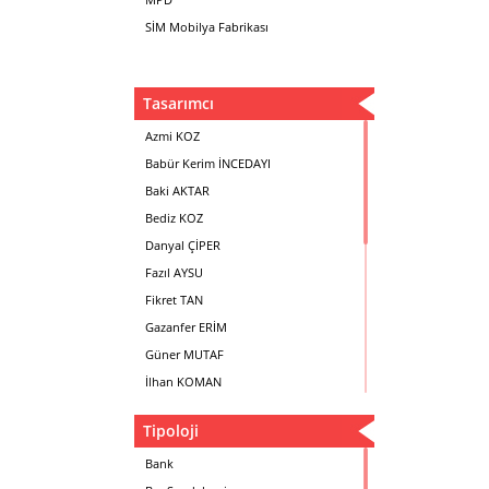
SİM Mobilya Fabrikası
Tasarımcı
Azmi KOZ
Babür Kerim İNCEDAYI
Baki AKTAR
Bediz KOZ
Danyal ÇİPER
Fazıl AYSU
Fikret TAN
Gazanfer ERİM
Güner MUTAF
İlhan KOMAN
Mehmet İrfan DOLGUN
Tipoloji
Metin Atabey ATA
Minas BOYACIYAN
Bank