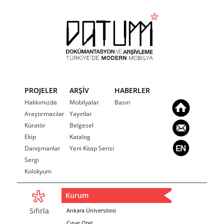
PROJELER
ARŞİV
HABERLER
Hakkımızda
Mobilyalar
Basın
Araştırmacılar
Yayınlar
Küratör
Belgesel
Ekip
Katalog
Danışmanlar
Yeni Kitap Serisi
Sergi
Kolokyum
Kurum
Sıfırla
Ankara Üniversitesi
Çınar Otel