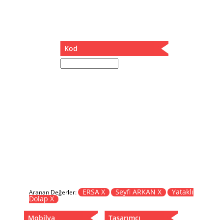
Müzik Kutusu
Oturma Odası Takımı
Sandalye
Sehpa
Kod
Separatör
Servis Masası
Şezlong
Tabure
Tabure Sehpa
Tartı Koltuğu
Toplantı Masası
Yatak
Yatak Odası Takımı
Yataklı Dolap
Yemek Masası
Yemek Odası Takımı
ERSA X
Seyfi ARKAN X
Yataklı
Aranan Değerler:
Dolap X
Zigon
Mobilya
Tasarımcı