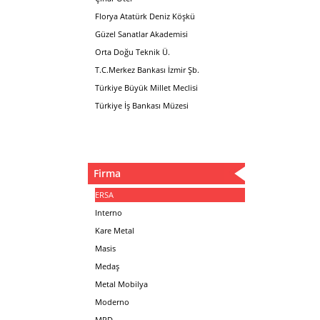
Florya Atatürk Deniz Köşkü
Güzel Sanatlar Akademisi
Orta Doğu Teknik Ü.
T.C.Merkez Bankası İzmir Şb.
Türkiye Büyük Millet Meclisi
Türkiye İş Bankası Müzesi
Firma
ERSA
Interno
Kare Metal
Masis
Medaş
Metal Mobilya
Moderno
MPD