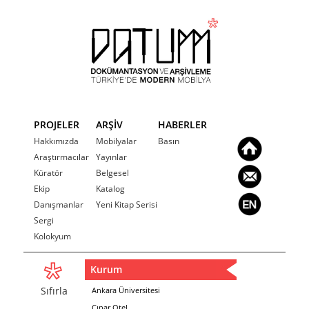
PROJELER
ARŞİV
HABERLER
Hakkımızda
Mobilyalar
Basın
Araştırmacılar
Yayınlar
Küratör
Belgesel
Ekip
Katalog
Danışmanlar
Yeni Kitap Serisi
Sergi
Kolokyum
Kurum
Sıfırla
Ankara Üniversitesi
Çınar Otel