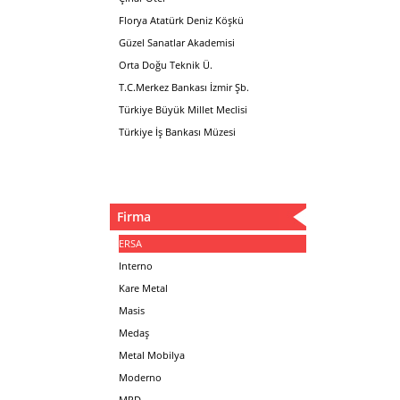
Florya Atatürk Deniz Köşkü
Güzel Sanatlar Akademisi
Orta Doğu Teknik Ü.
T.C.Merkez Bankası İzmir Şb.
Türkiye Büyük Millet Meclisi
Türkiye İş Bankası Müzesi
Firma
ERSA
Interno
Kare Metal
Masis
Medaş
Metal Mobilya
Moderno
MPD