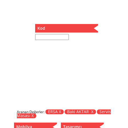
Müzik Kutusu
Oturma Odası Takımı
Sandalye
Sehpa
Kod
Separatör
Servis Masası
Şezlong
Tabure
Tabure Sehpa
Tartı Koltuğu
Toplantı Masası
Yatak
Yatak Odası Takımı
Yataklı Dolap
Yemek Masası
Yemek Odası Takımı
ERSA X
Baki AKTAR X
Servis
Aranan Değerler:
Masası X
Zigon
Mobilya
Tasarımcı