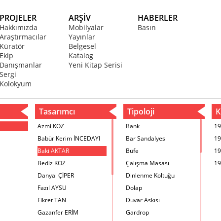
PROJELER
ARŞİV
HABERLER
Hakkımızda
Mobilyalar
Basın
Araştırmacılar
Yayınlar
Küratör
Belgesel
Ekip
Katalog
Danışmanlar
Yeni Kitap Serisi
Sergi
Kolokyum
Tasarımcı
Tipoloji
Kr
Azmi KOZ
Bank
19
Babür Kerim İNCEDAYI
Bar Sandalyesi
19
Baki AKTAR
Büfe
19
Bediz KOZ
Çalışma Masası
19
Danyal ÇİPER
Dinlenme Koltuğu
Fazıl AYSU
Dolap
Fikret TAN
Duvar Askısı
Gazanfer ERİM
Gardrop