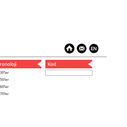
onoloji
Kod
30‘lar
50‘ler
60‘lar
70‘ler