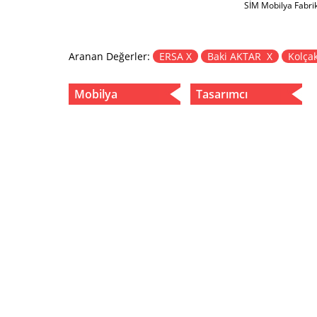
SİM Mobilya Fabri
Aranan Değerler:
ERSA X
Baki AKTAR X
Kolçak
Mobilya
Tasarımcı