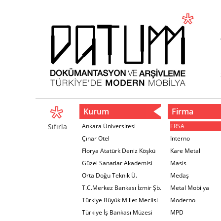
Kurum
Firma
Sıfırla
Ankara Üniversitesi
ERSA
Çınar Otel
Interno
Florya Atatürk Deniz Köşkü
Kare Metal
Güzel Sanatlar Akademisi
Masis
Orta Doğu Teknik Ü.
Medaş
T.C.Merkez Bankası İzmir Şb.
Metal Mobilya
Türkiye Büyük Millet Meclisi
Moderno
Türkiye İş Bankası Müzesi
MPD