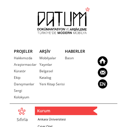
PROJELER
ARŞİV
HABERLER
Hakkımızda
Mobilyalar
Basın
Araştırmacılar
Yayınlar
Küratör
Belgesel
Ekip
Katalog
Danışmanlar
Yeni Kitap Serisi
Sergi
Kolokyum
Kurum
Sıfırla
Ankara Üniversitesi
Çınar Otel