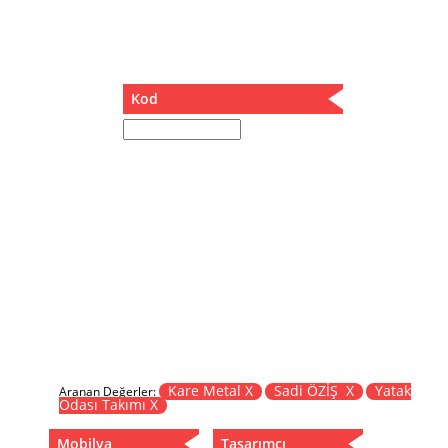
Müzik Kutusu
Oturma Odası Takımı
Sandalye
Sehpa
Kod
Separatör
Servis Masası
Şezlong
Tabure
Tabure Sehpa
Tartı Koltuğu
Toplantı Masası
Yatak
Yatak Odası Takımı
Yataklı Dolap
Yemek Masası
Yemek Odası Takımı
Kare Metal X
Sadi ÖZİŞ X
Yatak
Aranan Değerler:
Odası Takımı X
Zigon
Mobilya
Tasarımcı