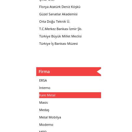
Florya Atatürk Deniz Köşkü
Güzel Sanatlar Akademisi
Orta Doğu Teknik Ü.
T.C.Merkez Bankası İzmir Şb.
Türkiye Büyük Millet Meclisi
Türkiye İş Bankası Müzesi
Firma
ERSA
Interno
Kare Metal
Masis
Medaş
Metal Mobilya
Moderno
MPD