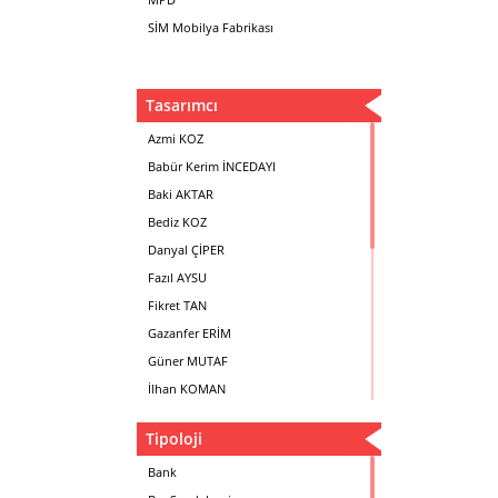
SİM Mobilya Fabrikası
Tasarımcı
Azmi KOZ
Babür Kerim İNCEDAYI
Baki AKTAR
Bediz KOZ
Danyal ÇİPER
Fazıl AYSU
Fikret TAN
Gazanfer ERİM
Güner MUTAF
İlhan KOMAN
Mehmet İrfan DOLGUN
Tipoloji
Metin Atabey ATA
Minas BOYACIYAN
Bank