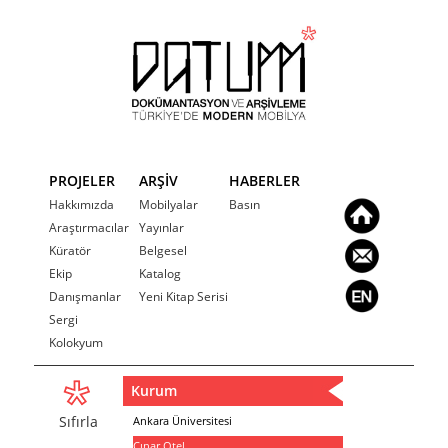
PROJELER
ARŞİV
HABERLER
Hakkımızda
Mobilyalar
Basın
Araştırmacılar
Yayınlar
Küratör
Belgesel
Ekip
Katalog
Danışmanlar
Yeni Kitap Serisi
Sergi
Kolokyum
Kurum
Sıfırla
Ankara Üniversitesi
Çınar Otel