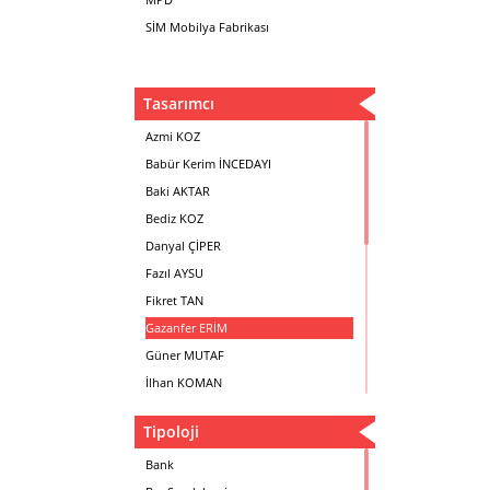
SİM Mobilya Fabrikası
Tasarımcı
Azmi KOZ
Babür Kerim İNCEDAYI
Baki AKTAR
Bediz KOZ
Danyal ÇİPER
Fazıl AYSU
Fikret TAN
Gazanfer ERİM
Güner MUTAF
İlhan KOMAN
Mehmet İrfan DOLGUN
Tipoloji
Metin Atabey ATA
Minas BOYACIYAN
Bank