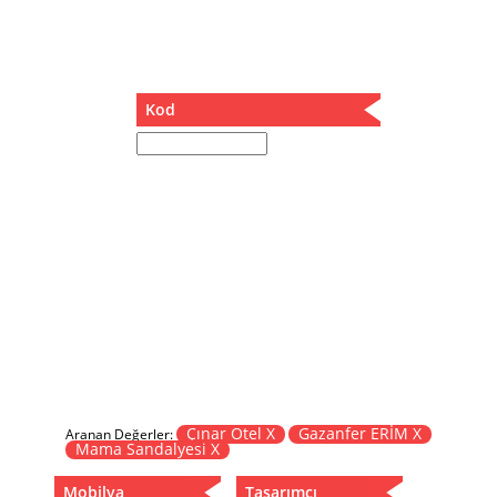
Müzik Kutusu
Oturma Odası Takımı
Sandalye
Sehpa
Kod
Separatör
Servis Masası
Şezlong
Tabure
Tabure Sehpa
Tartı Koltuğu
Toplantı Masası
Yatak
Yatak Odası Takımı
Yataklı Dolap
Yemek Masası
Yemek Odası Takımı
Çınar Otel X
Gazanfer ERİM X
Aranan Değerler:
Mama Sandalyesi X
Zigon
Mobilya
Tasarımcı