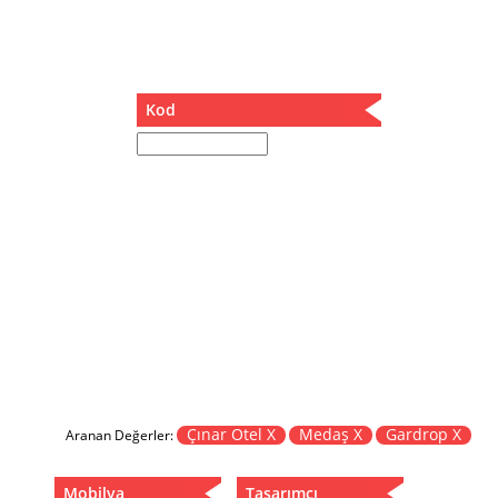
Müzik Kutusu
Oturma Odası Takımı
Sandalye
Sehpa
Kod
Separatör
Servis Masası
Şezlong
Tabure
Tabure Sehpa
Tartı Koltuğu
Toplantı Masası
Yatak
Yatak Odası Takımı
Yataklı Dolap
Yemek Masası
Yemek Odası Takımı
Çınar Otel X
Medaş X
Gardrop X
Aranan Değerler:
Zigon
Mobilya
Tasarımcı