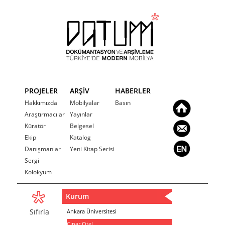
PROJELER
ARŞİV
HABERLER
Hakkımızda
Mobilyalar
Basın
Araştırmacılar
Yayınlar
Küratör
Belgesel
Ekip
Katalog
Danışmanlar
Yeni Kitap Serisi
Sergi
Kolokyum
Kurum
Sıfırla
Ankara Üniversitesi
Çınar Otel