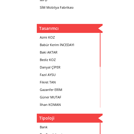
SİM Mobilya Fabrikası
Tasarımcı
Azmi KOZ
Babür Kerim İNCEDAYI
Baki AKTAR
Bediz KOZ
Danyal ÇİPER
Fazıl AYSU
Fikret TAN
Gazanfer ERİM
Güner MUTAF
İlhan KOMAN
Mehmet İrfan DOLGUN
Tipoloji
Metin Atabey ATA
Minas BOYACIYAN
Bank