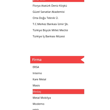
Florya Atatürk Deniz Köşkü
Güzel Sanatlar Akademisi
Orta Doğu Teknik Ü.
T.C.Merkez Bankası İzmir Şb.
Türkiye Büyük Millet Meclisi
Türkiye İş Bankası Müzesi
Firma
ERSA
Interno
Kare Metal
Masis
Medaş
Metal Mobilya
Moderno
MPD