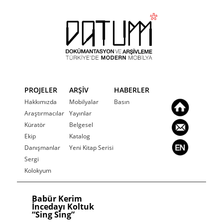
PROJELER
ARŞİV
HABERLER
Hakkımızda
Mobilyalar
Basın
Araştırmacılar
Yayınlar
Küratör
Belgesel
Ekip
Katalog
Danışmanlar
Yeni Kitap Serisi
Sergi
Kolokyum
Babür Kerim
İncedayı Koltuk
“Sing Sing”