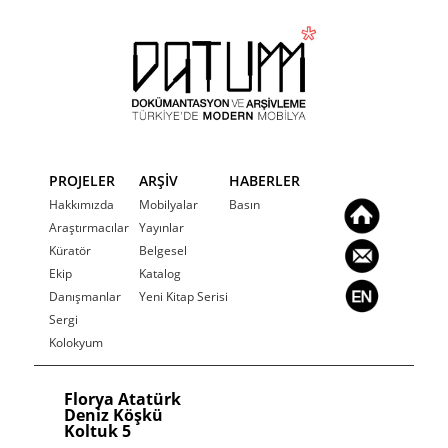
PROJELER
ARŞİV
HABERLER
Hakkımızda
Mobilyalar
Basın
Araştırmacılar
Yayınlar
Küratör
Belgesel
Ekip
Katalog
Danışmanlar
Yeni Kitap Serisi
Sergi
Kolokyum
Florya Atatürk
Deniz Köşkü
Koltuk 5