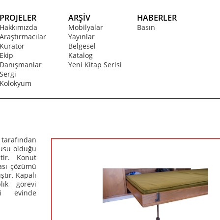
PROJELER
ARŞİV
HABERLER
Hakkımızda
Mobilyalar
Basın
Araştırmacılar
Yayınlar
Küratör
Belgesel
Ekip
Katalog
Danışmanlar
Yeni Kitap Serisi
Sergi
Kolokyum
tarafından
cusu olduğu
tir. Konut
dası çözümü
ştır. Kapalı
lık görevi
i evinde