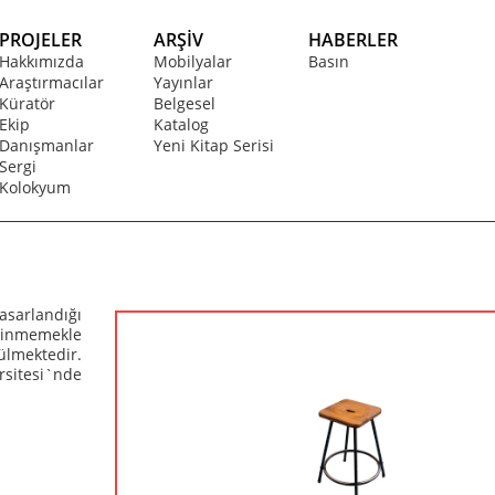
PROJELER
ARŞİV
HABERLER
Hakkımızda
Mobilyalar
Basın
Araştırmacılar
Yayınlar
Küratör
Belgesel
Ekip
Katalog
Danışmanlar
Yeni Kitap Serisi
Sergi
Kolokyum
asarlandığı
ilinmemekle
ülmektedir.
sitesi`nde