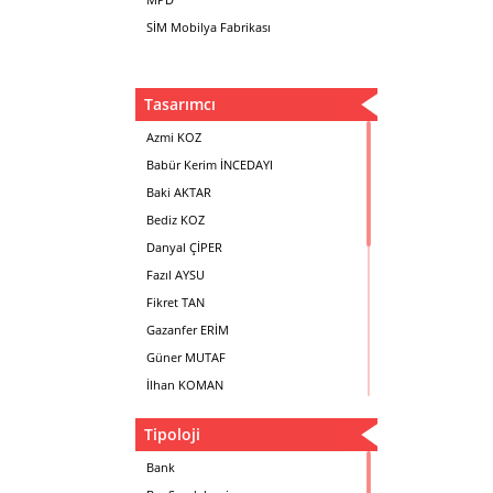
SİM Mobilya Fabrikası
Tasarımcı
Azmi KOZ
Babür Kerim İNCEDAYI
Baki AKTAR
Bediz KOZ
Danyal ÇİPER
Fazıl AYSU
Fikret TAN
Gazanfer ERİM
Güner MUTAF
İlhan KOMAN
Mehmet İrfan DOLGUN
Tipoloji
Metin Atabey ATA
Minas BOYACIYAN
Bank