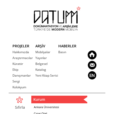
PROJELER
ARŞİV
HABERLER
Hakkımızda
Mobilyalar
Basın
Araştırmacılar
Yayınlar
Küratör
Belgesel
Ekip
Katalog
Danışmanlar
Yeni Kitap Serisi
Sergi
Kolokyum
Kurum
Sıfırla
Ankara Üniversitesi
Çınar Otel