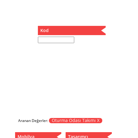
Müzik Kutusu
Oturma Odası Takımı
Sandalye
Sehpa
Kod
Separatör
Servis Masası
Şezlong
Tabure
Tabure Sehpa
Tartı Koltuğu
Toplantı Masası
Yatak
Yatak Odası Takımı
Yataklı Dolap
Yemek Masası
Yemek Odası Takımı
Oturma Odası Takımı X
Aranan Değerler:
Zigon
Mobilya
Tasarımcı