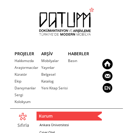
PROJELER
ARŞİV
HABERLER
Hakkımızda
Mobilyalar
Basın
Araştırmacılar
Yayınlar
Küratör
Belgesel
Ekip
Katalog
Danışmanlar
Yeni Kitap Serisi
Sergi
Kolokyum
Kurum
Sıfırla
Ankara Üniversitesi
Çınar Otel