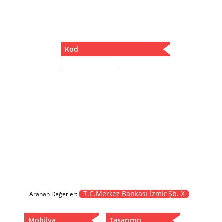
Müzik Kutusu
Oturma Odası Takımı
Sandalye
Sehpa
Kod
Separatör
Servis Masası
Şezlong
Tabure
Tabure Sehpa
Tartı Koltuğu
Toplantı Masası
Yatak
Yatak Odası Takımı
Yataklı Dolap
Yemek Masası
Yemek Odası Takımı
T.C.Merkez Bankası İzmir Şb. X
Aranan Değerler:
Zigon
Mobilya
Tasarımcı