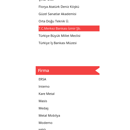
Florya Atatürk Deniz Köşkü
Güzel Sanatlar Akademisi
Orta Doğu Teknik Ü.
T.C.Merkez Bankası İzmir Şb.
Türkiye Büyük Millet Meclisi
Türkiye İş Bankası Müzesi
Firma
ERSA
Interno
Kare Metal
Masis
Medaş
Metal Mobilya
Moderno
MPD