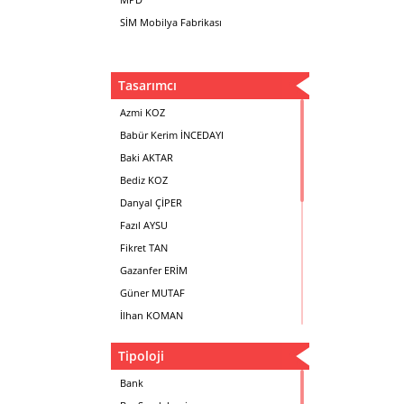
SİM Mobilya Fabrikası
Tasarımcı
Azmi KOZ
Babür Kerim İNCEDAYI
Baki AKTAR
Bediz KOZ
Danyal ÇİPER
Fazıl AYSU
Fikret TAN
Gazanfer ERİM
Güner MUTAF
İlhan KOMAN
Mehmet İrfan DOLGUN
Tipoloji
Metin Atabey ATA
Minas BOYACIYAN
Bank