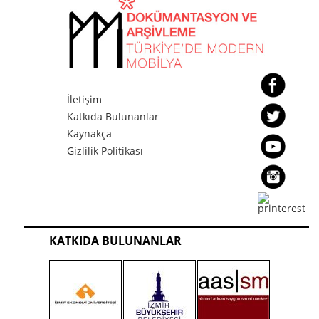
Sadun Ersin Sehpa
Sadun ERSİN
İletişim
Katkıda Bulunanlar
Kaynakça
Gizlilik Politikası
TBMM Kanepe 1
Sadun ERSİN
KATKIDA BULUNANLAR
TBMM Kanepe 2
Sadun ERSİN