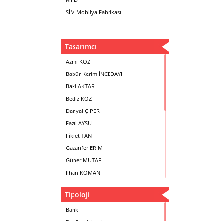
SİM Mobilya Fabrikası
Tasarımcı
Azmi KOZ
Babür Kerim İNCEDAYI
Baki AKTAR
Bediz KOZ
Danyal ÇİPER
Fazıl AYSU
Fikret TAN
Gazanfer ERİM
Güner MUTAF
İlhan KOMAN
Mehmet İrfan DOLGUN
Tipoloji
Metin Atabey ATA
Minas BOYACIYAN
Bank