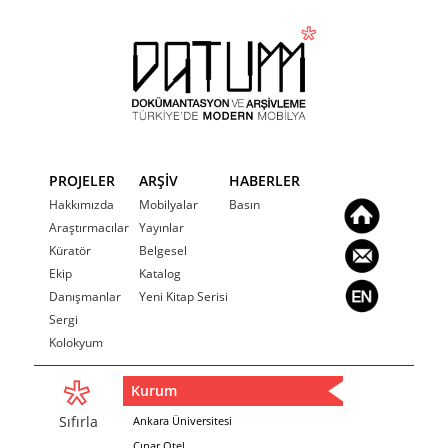
PROJELER
ARŞİV
HABERLER
Hakkımızda
Mobilyalar
Basın
Araştırmacılar
Yayınlar
Küratör
Belgesel
Ekip
Katalog
Danışmanlar
Yeni Kitap Serisi
Sergi
Kolokyum
Kurum
Sıfırla
Ankara Üniversitesi
Çınar Otel