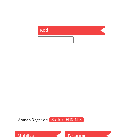
Müzik Kutusu
Oturma Odası Takımı
Sandalye
Sehpa
Kod
Separatör
Servis Masası
Şezlong
Tabure
Tabure Sehpa
Tartı Koltuğu
Toplantı Masası
Yatak
Yatak Odası Takımı
Yataklı Dolap
Yemek Masası
Yemek Odası Takımı
Sadun ERSİN X
Aranan Değerler:
Zigon
Mobilya
Tasarımcı